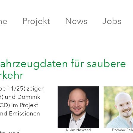
me
Projekt
News
Jobs
Fahrzeugdaten für saubere
rkehr
be 11/25) zeigen
H) und Dominik
FCD) im Projekt
und Emissionen
Niklas Niewand
Dominik Sall