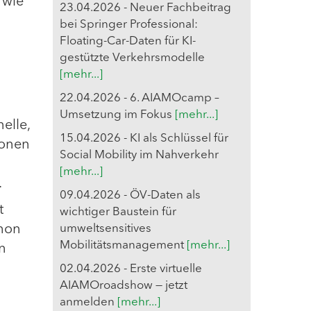
 wie
23.04.2026 - Neuer Fachbeitrag
bei Springer Professional:
Floating-Car-Daten für KI-
gestützte Verkehrsmodelle
[mehr...]
22.04.2026 - 6. AIAMOcamp –
Umsetzung im Fokus
[mehr...]
elle,
15.04.2026 - KI als Schlüssel für
ionen
Social Mobility im Nahverkehr
[mehr...]
.
09.04.2026 - ÖV-Daten als
t
wichtiger Baustein für
chon
umweltsensitives
Mobilitätsmanagement
[mehr...]
en
02.04.2026 - Erste virtuelle
AIAMOroadshow — jetzt
anmelden
[mehr...]