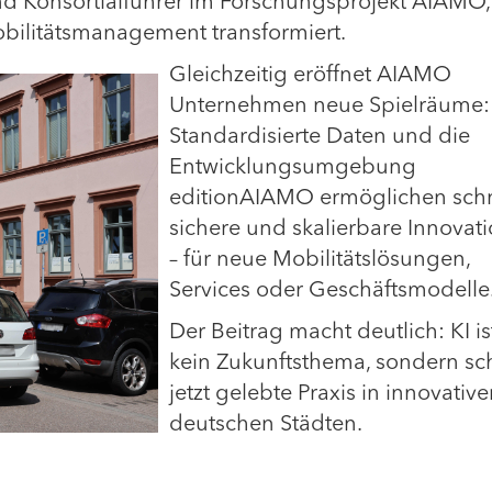
nd Konsortialführer im Forschungsprojekt AIAMO,
bilitätsmanagement transformiert.
Gleichzeitig eröffnet AIAMO
Unternehmen neue Spielräume:
Standardisierte Daten und die
Entwicklungsumgebung
editionAIAMO ermöglichen schn
sichere und skalierbare Innovat
– für neue Mobilitätslösungen,
Services oder Geschäftsmodelle
Der Beitrag macht deutlich: KI is
kein Zukunftsthema, sondern s
jetzt gelebte Praxis in innovativ
deutschen Städten.