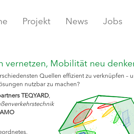
me
Projekt
News
Jobs
 vernetzen, Mobilität neu denke
erschiedensten Quellen effizient zu verknüpfen – 
tslösungen nutzbar zu machen?
tpartners TEQYARD
,
aßenverkehrstechnik
IAMO
eordnetes,