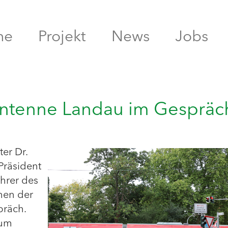
me
Projekt
News
Jobs
 Antenne Landau im Gespräc
er Dr.
Präsident
ührer des
men der
räch.
zum