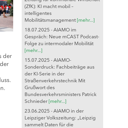
(ZfK): KI macht mobil –
intelligentes
Mobilitätsmanagement
[mehr...]
18.07.2025 - AIAMO im
Gespräch: Neue mCAST Podcast-
Folge zu intermodaler Mobilität
[mehr...]
s der
15.07.2025 - AIAMO-
 der
Sonderdruck: Fachbeiträge aus
der KI-Serie in der
uss.
Straßenverkehrstechnik Mit
Grußwort des
n.
Bundesverkehrsministers Patrick
Schnieder
[mehr...]
23.06.2025 - AIAMO in der
Leipziger Volkszeitung: „Leipzig
sammelt Daten für die