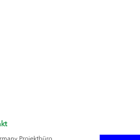
kt
rmany Projektbüro